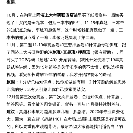
框架。
10月，在淘宝上
同济上大考研联盟店
铺里买了纸质资料，后悔买
迟了！买的是全九本，包括三本书的PPT、11-19年真题、三本书
的知识点总结、李敏习题集等。这个时候我把真题做了一遍，三
本书的知识点看了一遍，李敏习题集刷了第二遍。
11月，第二遍11-19年真题卷和三套押题卷和计算题专项训练，跟
了同济上大考研联盟的
冲刺班+真题班+押题班
（很有帮助），同
时买了TOP考研《超越140》开始背诵。(我刚开始先看了19年真
题试卷讲解，因为19年简答是关于汇率的我不太懂，所以选择看
视频。看完学长讲解19年的试卷，我才开始跟剩余的课程。
原因：
1.分析总结知识点，比你光做题有用；2.计算题的解题思路
比我的好；3.有人引路比你自己摸索更踏实。
12月份第三次做真题，第二次刷押题卷，总结知识点，计算题，
简答题等。看李敏习题集错题。背书一直从11月份持续到考前。
建议：
真题和李敏习题集多刷几遍，多总结。2020年专业课变化
大，因为一直在背《超越140》在考场上遇到主观题还是有话可说
的，所以要重视主观题背诵。
最后希望大家都能找到适合自己的