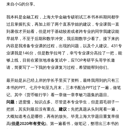
来自小G的分享。
我本科是金融工程，上海大学金融专硕初试三本书本科期间都学
过且掌握扎实，再加上听了两个直系学姐的建议，专业课我一直
到暑假才开始看，但是对于基础较差或者跨专业的同学我建议能
早就早，不至于后期和数学冲突，我后期数学少看了。接下来的
内容是我准备专业课的过程，出现的问题，以及个人建议。431专
业课我是146分，但是数学拉垮了，幸亏专业课分高拉了一把，能
够上线，目前在紧张地准备复试中，应TOP考研平头哥学长邀
请，简要写了一下我的专业课复习过程，希望能帮到你们。
最开始是从已经上岸的学长手里买了资料，最终我用到的只有三
本书的PPT。七月中旬至九月末，三本书配合PPT过了一遍，做笔
记。其中《货币银行学》看一章做一章李敏习题集的题目。
问题
：
进度慢，知识点多。尽管是本专业学生，但是眉毛胡子一
把抓，其实到最后没有重点。
建议：
先把真题从头到尾看一遍，
大概知道考点是哪些，再有的放矢。毕竟上海大学题目重复率很
高(
但是2020年有变化
)。第一遍看书，做笔记，整理出三本书的