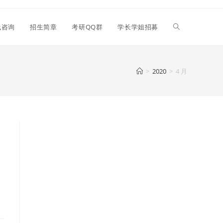
线咨询
招生简章
考研QQ群
学长学姐招募
>
2020
>
4 月