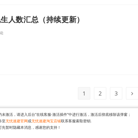
免生人数汇总（持续更新）
评论
1
2
3
仍未激活，请进入后台“在线客服-激活插件”中进行激活，激活后彻底移除该弹窗；
步至
无忧速建官网
或
无忧速建淘宝店铺
联系客服索取密钥.
可先暂时隐藏本消息，感谢您的支持！