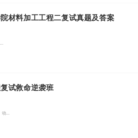
学院材料加工工程二复试真题及答案
…
程复试救命逆袭班
，动…