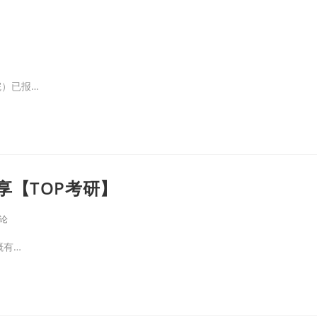
）已报…
享【TOP考研】
评论
概有…