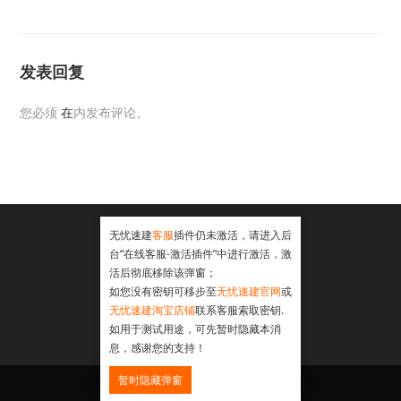
发表回复
您必须
在
内发布评论。
无忧速建
客服
插件仍未激活，请进入后
台“在线客服-激活插件”中进行激活，激
活后彻底移除该弹窗；
如您没有密钥可移步至
无忧速建官网
或
无忧速建淘宝店铺
联系客服索取密钥.
如用于测试用途，可先暂时隐藏本消
息，感谢您的支持！
暂时隐藏弹窗
版权所有 Copyright ICP证：沪ICP备18046040号