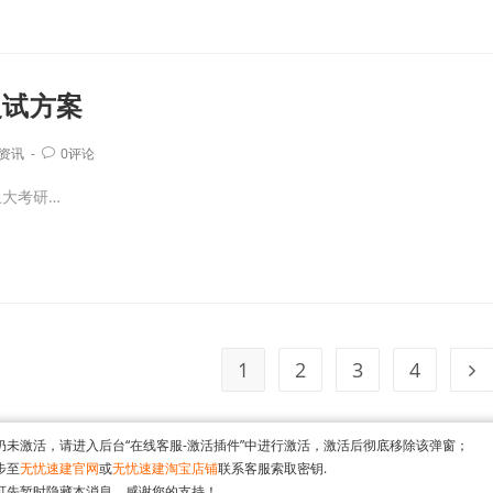
复试方案
资讯
0评论
大考研…
1
2
3
4
仍未激活，请进入后台“在线客服-激活插件”中进行激活，激活后彻底移除该弹窗；
步至
无忧速建官网
或
无忧速建淘宝店铺
联系客服索取密钥.
可先暂时隐藏本消息，感谢您的支持！