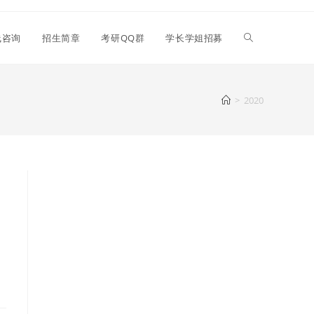
线咨询
招生简章
考研QQ群
学长学姐招募
>
2020