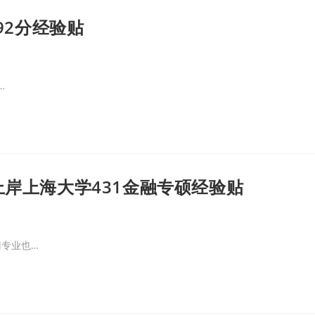
92分经验贴
…
上岸上海大学431金融专硕经验贴
专业也…