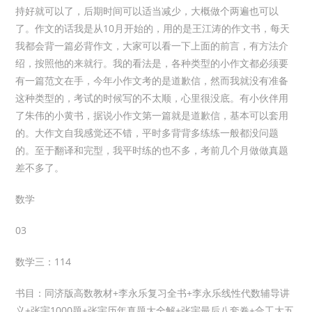
持好就可以了，后期时间可以适当减少，大概做个两遍也可以
了。作文的话我是从10月开始的，用的是王江涛的作文书，每天
我都会背一篇必背作文，大家可以看一下上面的前言，有方法介
绍，按照他的来就行。我的看法是，各种类型的小作文都必须要
有一篇范文在手，今年小作文考的是道歉信，然而我就没有准备
这种类型的，考试的时候写的不太顺，心里很没底。有小伙伴用
了朱伟的小黄书，据说小作文第一篇就是道歉信，基本可以套用
的。大作文自我感觉还不错，平时多背背多练练一般都没问题
的。至于翻译和完型，我平时练的也不多，考前几个月做做真题
差不多了。
数学
03
数学三：114
书目：同济版高数教材+李永乐复习全书+李永乐线性代数辅导讲
义+张宇1000题+张宇历年真题大全解+张宇最后八套卷+合工大五