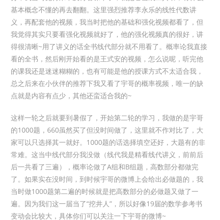
基本概念不懂的再去翻翻。这里强烈推荐李永乐的线性代数讲
义，再配套他的视频，我当时把他的基础和强化视频都看了，但
我觉得其实只要看强化视频就好了，他的强化视频真的很好，讲
得很清晰~用了讲义的话全书线代部分就不用看了。概率论我直接
看的全书，然后刚开始看的是王式安的视频，怎么说呢，听完他
的课我还是迷迷糊糊的，也有可能是他的授课方式不太适合我，
总之后来在小伙伴的推荐下我又看了宇哥的概率视频，唯一的缺
点就是内容有点少，其他还蛮适合我的~
这样一轮之后就要到暑假了，开始第二轮的学习，我做的是宇哥
的1000题，660虽然买了但没时间做了，这里就不作对比了，大
家可以只选择其一就好。1000题的话选择填空还好，大题有的非
常难。这当中线代部分我没做（线代我是精看线代讲义，前前后
后一共看了三遍），概率论做了A组和B组题，高数部分都做完
了。如果实在没时间，到时候宇哥的微博上会给出必做题的，我
当时做1000题第二遍的时候就是把高数部分的必做题又做了一
遍。因为我们这一届当了“挖井人”，所以好像19届的数学参考书
变动会比较大，具体你们可以关注一下宇哥的微博~