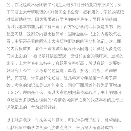
的，在此也就不做比较了~我是大概从7月开始复习专业课的，买
了同济上大考研联盟的431复习全书全套，挺有用的，学长的笔记
对我帮助很大。因为货币银行学考的内容最多，而且考的很细，
所以我那本书前后看了有三遍；西方经济学的话我就是看书、做
配套习题，这部分内容比较简单；国际金融学书上的内容没怎么
看，主要还是看的同济上大考研联盟送的的讲义和笔记，这上面
的内容很重要，看个三遍考试应该没什么问题（计算题大多是这
门课上面的）~看书最好按照宏观、货银和国金的顺序来。重点的
来了，上大考卷有点特殊，真题重复率挺高，所以真题一定要好
好研究！今年上大考卷的题型是：单选、多选、判断、名词解
释、简答题、计算题和论述题。这几年来今年是第一次考了简
答，考查的知识点是GDP的定义，问你下面所述的行为是否增加
了GDP，理由是什么。所以大家也别抱着侥幸心理，书上的知识
点还是要多加熟悉理解的~考前名词解释之类的我基本看的是专业
课笔记上的，考前就背背背。
以上就是我这一年来备考的经验，可以说是很详细了。希望能以
此帖尽量帮助学弟学妹们少走点弯路，最后祝大家都能成功上