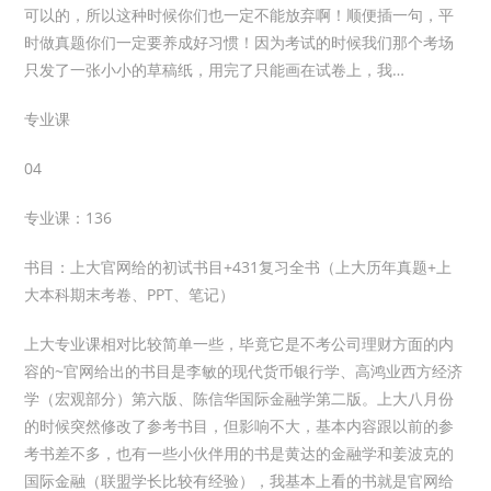
可以的，所以这种时候你们也一定不能放弃啊！顺便插一句，平
时做真题你们一定要养成好习惯！因为考试的时候我们那个考场
只发了一张小小的草稿纸，用完了只能画在试卷上，我…
专业课
04
专业课：136
书目：上大官网给的初试书目+431复习全书（上大历年真题+上
大本科期末考卷、PPT、笔记）
上大专业课相对比较简单一些，毕竟它是不考公司理财方面的内
容的~官网给出的书目是李敏的现代货币银行学、高鸿业西方经济
学（宏观部分）第六版、陈信华国际金融学第二版。上大八月份
的时候突然修改了参考书目，但影响不大，基本内容跟以前的参
考书差不多，也有一些小伙伴用的书是黄达的金融学和姜波克的
国际金融（联盟学长比较有经验），我基本上看的书就是官网给