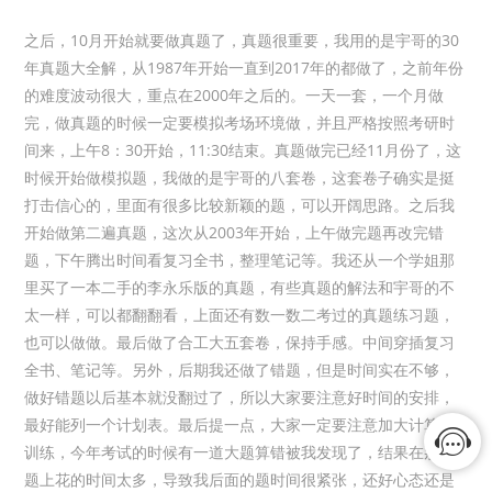
之后，10月开始就要做真题了，真题很重要，我用的是宇哥的30
年真题大全解，从1987年开始一直到2017年的都做了，之前年份
的难度波动很大，重点在2000年之后的。一天一套，一个月做
完，做真题的时候一定要模拟考场环境做，并且严格按照考研时
间来，上午8：30开始，11:30结束。真题做完已经11月份了，这
时候开始做模拟题，我做的是宇哥的八套卷，这套卷子确实是挺
打击信心的，里面有很多比较新颖的题，可以开阔思路。之后我
开始做第二遍真题，这次从2003年开始，上午做完题再改完错
题，下午腾出时间看复习全书，整理笔记等。我还从一个学姐那
里买了一本二手的李永乐版的真题，有些真题的解法和宇哥的不
太一样，可以都翻翻看，上面还有数一数二考过的真题练习题，
也可以做做。最后做了合工大五套卷，保持手感。中间穿插复习
全书、笔记等。另外，后期我还做了错题，但是时间实在不够，
做好错题以后基本就没翻过了，所以大家要注意好时间的安排，
最好能列一个计划表。最后提一点，大家一定要注意加大计算的
训练，今年考试的时候有一道大题算错被我发现了，结果在那道
题上花的时间太多，导致我后面的题时间很紧张，还好心态还是