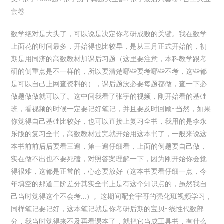
套卷
数学绝对是大头了，可以说是决定你考研成败的关键。我在数学
上面花的时间最多，开始得也比较早，是从三月正式开始的，初
期是用同济的高数教材加课后习题（这里要注意，本科教学跟考
研的侧重点是不一样的，所以要清楚哪些要考哪些不考，这些都
是可以自己上网查资料的），课后题没必要每题都做，查一下必
做题做做就可以了。这中间我看了张宇的视频，刚开始看的基础
班，看视频的时候一定要记好笔记，并且要及时回顾~当然，如果
你觉得自己基础比较好，也可以直接上复习全书，我用的是李永
乐版的复习全书，高数教材过完就开始用这本书了，一般来说这
本书前前后后要看三遍，第一遍仔细看，上面的例题要自己做，
实在做不出也不要死磕，对照答案理解一下，因为刚开始你会觉
得很难，这都是正常的，心态要放好（这本书要看仔细一点，今
年填空的那道二阶差分其实全书上是有这个知识点的，虽然我自
己当时觉得这个不会考…）。这期间配套宇哥的强化班视频学习，
同样笔记要记好，这本笔记就是你考研后期的宝贝~线性代数部
分，我当时觉得来不及再看课本了，就把它当成工具书，有什么