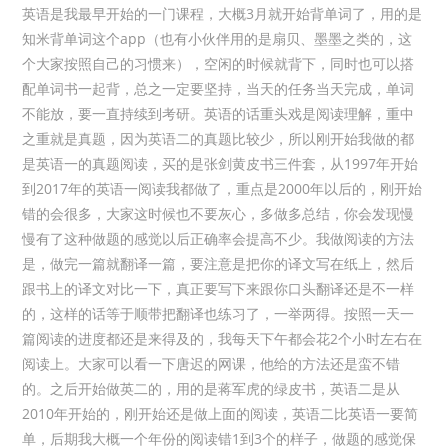
英语是我最早开始的一门课程，大概3月就开始背单词了，用的是
知米背单词这个app（也有小伙伴用的是扇贝、墨墨之类的，这
个大家按照自己的习惯来），空闲的时候就背下，同时也可以搭
配单词书一起背，总之一定要坚持，当天的任务当天完成，单词
不能放，要一直持续到考研。英语的话重头戏是阅读理解，重中
之重就是真题，因为英语二的真题比较少，所以刚开始我做的都
是英语一的真题阅读，买的是张剑黄皮书三件套，从1997年开始
到2017年的英语一阅读我都做了，重点是2000年以后的，刚开始
错的会很多，大家这时候也不要灰心，多做多总结，你会发现慢
慢有了这种做题的感觉以后正确率会提高不少。我做阅读的方法
是，做完一篇就翻译一篇，要注意是把你的译文写在纸上，然后
跟书上的译文对比一下，真正要写下来跟你口头翻译还是不一样
的，这样的话等于顺带把翻译也练习了，一举两得。按照一天一
篇阅读的进度都还是来得及的，我每天下午都会花2个小时左右在
阅读上。大家可以看一下唐迟的网课，他给的方法还是蛮不错
的。之后开始做英二的，用的是蒋军虎的绿皮书，英语二是从
2010年开始的，刚开始还是做上面的阅读，英语二比英语一要简
单，后期我大概一个年份的阅读错1到3个的样子，做题的感觉保