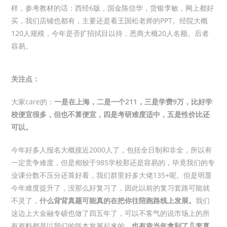
样，参考教材的话：西经6版，国金陈信华，货银李敏，网上都好
买，我们店铺也都有，主要还是看王国松老师的PPT。经院大概
120人规模，今年是否扩招拭目以待，悉商大概20人名额。后者
容易。
关注点：
大家care的：
一是在上海，二是一个211，三是学费9万，比好学
校便宜很多，但也不算便宜，四是考研难度适中，五是性价比还
可以。
今年好多人报名大概接近2000人了，包括全日制和非全，所以有
一定竞争难度，但是相较于985学校那还是容易的，毕竟我们的专
业课分数不压分还算好看，我们群里好多大佬135+呢。但是明显
今年难度提升了，没那么好复习了，因此以前的复习套路可能就
不灵了，
什么背背真题可能真的在把你往陪跑路线上发展。
我们
这边上大金融专硕也做了四五年了，可以不客气的说市场上的所
有资料都是以我们的版本发展起来的，
也有幸当年拿到了几套真