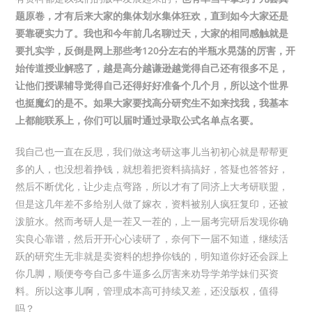
题原卷，才有后来大家的集体划水集体狂欢，直到如今大家还是
要靠硬实力了。我也和今年前几名聊过天，大家的相同感触就是
要扎实学，反倒是网上那些考120分左右的半瓶水晃荡的厉害，开
始传道授业解惑了，越是高分越谦逊越觉得自己还有很多不足，
让他们授课辅导觉得自己还得好好准备个几个月，所以这个世界
也挺魔幻的是不。如果大家要找高分研究生不如来找我，我基本
上都能联系上，你们可以届时通过录取公式名单点名要。
我自己也一直在反思，我们做这考研这事儿当初初心就是帮帮更
多的人，也没想着挣钱，就想着把资料搞搞好，答疑也答答好，
然后不断优化，让少走点弯路，所以才有了同济上大考研联盟，
但是这几年差不多给别人做了嫁衣，资料被别人疯狂复印，还被
泼脏水。然而考研人是一茬又一茬的，上一届考完研后发现你确
实良心靠谱，然后开开心心读研了，奈何下一届不知道，继续活
跃的研究生无非就是卖资料的想挣你钱的，明知道你好还会踩上
你几脚，顺便夸夸自己多牛逼多么厉害来劝导学弟学妹们买资
料。所以这事儿啊，管理成本高可持续又差，还没版权，值得
吗？