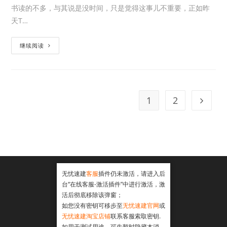
书读的不多，与其说是没时间，只是觉得这事儿不重要，正如昨
天T…
继续阅读
1
2
无忧速建
客服
插件仍未激活，请进入后
台“在线客服-激活插件”中进行激活，激
活后彻底移除该弹窗；
如您没有密钥可移步至
无忧速建官网
或
无忧速建淘宝店铺
联系客服索取密钥.
如用于测试用途，可先暂时隐藏本消