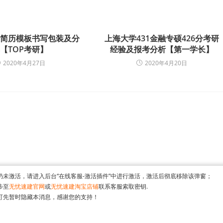
人简历模板书写包装及分
上海大学431金融专硕426分考研
【TOP考研】
经验及报考分析【第一学长】
2020年4月27日
2020年4月20日
仍未激活，请进入后台“在线客服-激活插件”中进行激活，激活后彻底移除该弹窗；
步至
无忧速建官网
或
无忧速建淘宝店铺
联系客服索取密钥.
可先暂时隐藏本消息，感谢您的支持！
版权所有 Copyright ICP证：沪ICP备18046040号