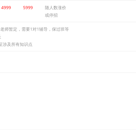
4999
5999
随人数涨价
或停招
老师暂定，需要1对1辅导，保过班等
长
保证涉及所有知识点