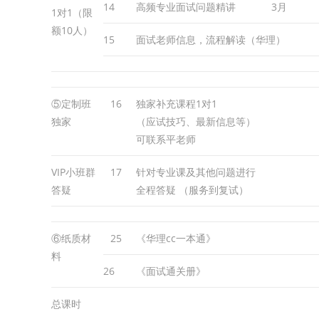
14
高频专业面试问题精讲
3月
1对1（限
额10人）
15
面试老师信息，流程解读（华理）
⑤定制班
16
独家补充课程1对1
独家
（应试技巧、最新信息等）
可联系平老师
VIP小班群
17
针对专业课及其他问题进行
答疑
全程答疑 （服务到复试）
⑥纸质材
25
《华理cc一本通》
料
26
《面试通关册》
总课时