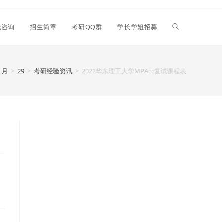
线咨询
招生简章
考研QQ群
学长学姐招募
2 月
>
29
>
考研经验资讯
>
2022华东理工大学MPAcc复试课程表