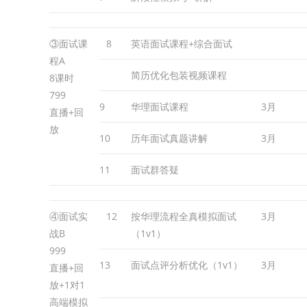
③面试课
8
英语面试课程+综合面试
程A
简历优化包装视频课程
8课时
799
9
华理面试课程
3月
直播+回
放
10
历年面试真题讲解
3月
11
面试群答疑
④面试实
12
按华理流程全真模拟面试
3月
战B
（1v1）
999
13
面试点评分析优化（1v1）
3月
直播+回
放+1对1
高端模拟