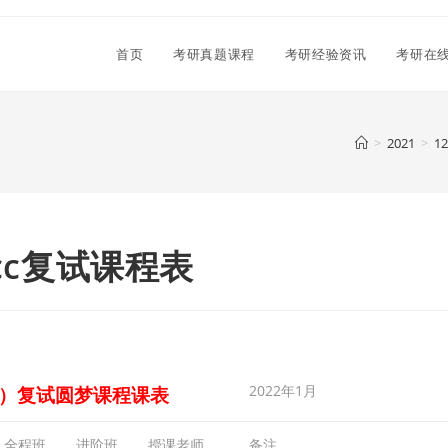
首页
考研真题课程
考研经验资讯
考研在
>
2021
>
1
cc复试课程表
2022年1月
cc）复试圆梦课程课表
全程班
进阶班
授课老师
备注