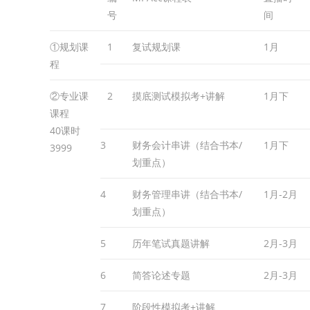
号
间
①规划课
1
复试规划课
1月
程
②专业课
2
摸底测试模拟考+讲解
1月下
课程
40课时
3
财务会计串讲（结合书本/
1月下
3999
划重点）
4
财务管理串讲（结合书本/
1月-2月
划重点）
5
历年笔试真题讲解
2月-3月
6
简答论述专题
2月-3月
7
阶段性模拟考+讲解