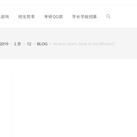
线咨询
招生简章
考研QQ群
学长学姐招募
2019
>
2 月
>
12
>
BLOG
>
How to learn, How to be efficient?
。