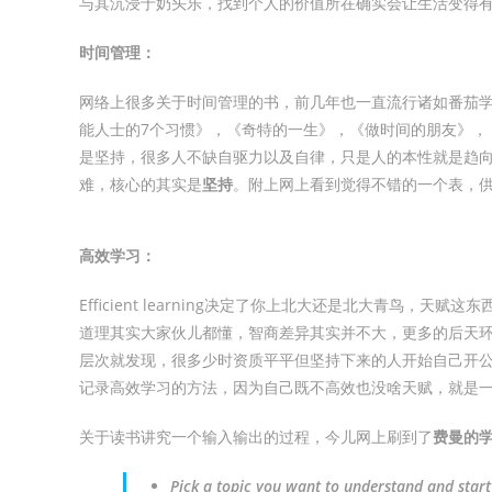
与其沉浸于奶头乐，找到个人的价值所在确实会让生活变得
时间管理：
网络上很多关于时间管理的书，前几年也一直流行诸如番茄学
能人士的7个习惯》，《奇特的一生》，《做时间的朋友》，
是坚持，很多人不缺自驱力以及自律，只是人的本性就是趋
难，核心的其实是
坚持
。附上网上看到觉得不错的一个表，
高效学习：
Efficient learning决定了你上北大还是北大青鸟
道理其实大家伙儿都懂，智商差异其实并不大，更多的后天
层次就发现，很多少时资质平平但坚持下来的人开始自己开公
记录高效学习的方法，因为自己既不高效也没啥天赋，就是
关于读书讲究一个输入输出的过程，今儿网上刷到了
费曼的
Pick a topic you want to understand and start 