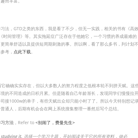
有趣而丰富。
习法，GTD之类的东西，我是看了不少，但无一实践，相关的书有《高
《时间管理》等。其实拖延症广泛存在于他她它，一个习惯的养成最难的
向更简单舒适以及提供短周期刺激的事。所以啊，看了那么多书，列计划
供参考，
点此下载
。
，天赋这东西它确确实实存在，但以大多数人的努力程度之低根本轮不到拼天赋。这
环境的不同造成的日积月累。但是随着自己年龄渐长，发现同学们慢慢拉
司接1000w的单子，有些天赋出众却只能小时了了。所以今天特别想记
一普通人，后期有机会会在网上系统搜集整理一番然后写个总结。
学习方法
，Refer to
<别闹了，费曼先生>
studying it.
选择一个学习主题，开始阅读关于它的所有资料，做必