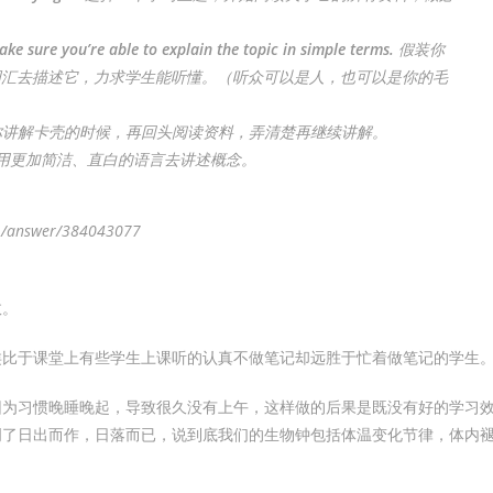
ke sure you’re able to explain the topic in simple terms.
假装你
词汇去描述它，力求学生能听懂。（听众可以是人，也可以是你的毛
讲解卡壳的时候，再回头阅读资料，弄清楚再继续讲解。
用更加简洁、直白的语言去讲述概念。
1/answer/384043077
效。
类比于课堂上有些学生上课听的认真不做笔记却远胜于忙着做笔记的学生
因为习惯晚睡晚起，导致很久没有上午，这样做的后果是既没有好的学习
明了日出而作，日落而已，说到底我们的生物钟包括体温变化节律，体内