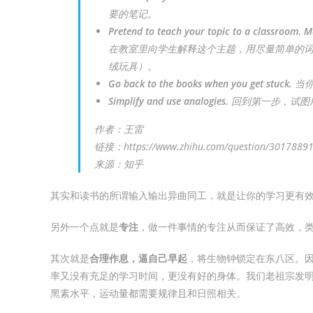
要的笔记。
Pretend to teach your topic to a classroom.
Ma
在教室里向学生解释这个主题，用尽量简单的
绒玩具）。
Go back to the books when you get stuck.
当你
Simplify and use analogies.
回到第一步，试图
作者：王雷
链接：https://www.zhihu.com/question/3017889
来源：知乎
其实和读书的所谓输入输出异曲同工，就是让你的学习更有
另外一个点就是
专注
，做一件事情的专注从而保证了高效，
其次就是
合理作息，逼自己早起
，将生物钟锁定在东八区。
率又没有充足的学习时间，更没有好的身体。我们老祖宗发
黑素水平，运动量都需要规律且和日照相关。