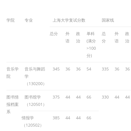
学院
专业
上海大学复试分数
国家线
总分
外
政
单科
总
外
政
语
治
(满分
分
语
治
>100
分)
音乐学
音乐与舞蹈
345
36
36
54
335
36
36
院
学
（130200）
图书情
图书馆学
375
44
44
66
330
44
44
报档案
（120501）
系
情报学
385
44
44
66
（120502）